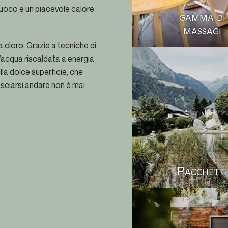
 fuoco e un piacevole calore
gamma di
massagi
a cloro. Grazie a tecniche di
l’acqua riscaldata a energia
sulla dolce superficie, che
 lasciarsi andare non è mai
Pacchetti