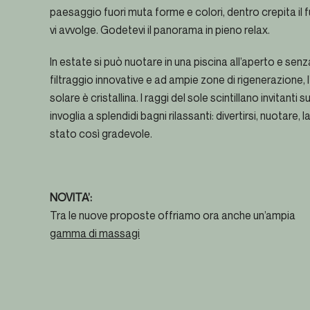
paesaggio fuori muta forme e colori, dentro crepita il
vi avvolge. Godetevi il panorama in pieno relax.
In estate si può nuotare in una piscina all’aperto e senz
filtraggio innovative e ad ampie zone di rigenerazione, 
solare è cristallina. I raggi del sole scintillano invitanti 
invoglia a splendidi bagni rilassanti: divertirsi, nuotare,
stato così gradevole.
NOVITA’:
Tra le nuove proposte offriamo ora anche un’ampia
gamma di massagi