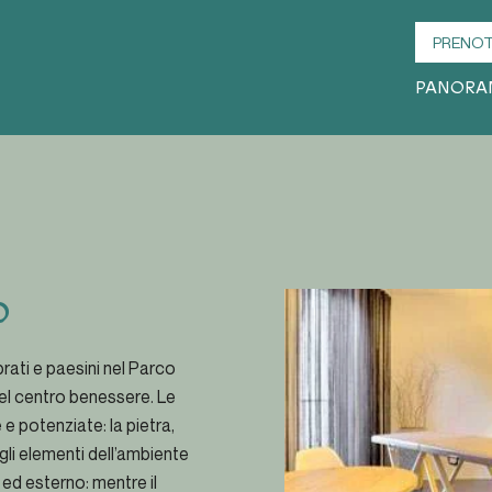
PRENOT
PANORA
o
ati e paesini nel Parco
a nel centro benessere. Le
e potenziate: la pietra,
 gli elementi dell’ambiente
o ed esterno: mentre il