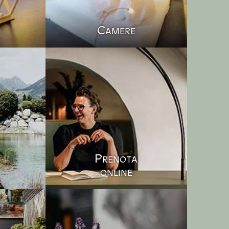
Camere
Prenota
online