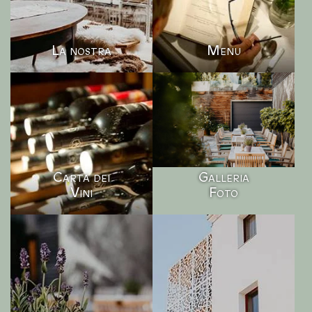
La nostra
Menu
Carta dei
Galleria
Vini
Foto