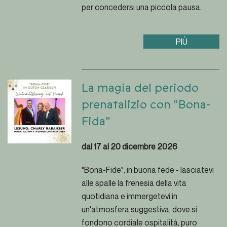
per concedersi una piccola pausa.
7 giorni di mezza pensione in
PIÙ
camera doppia a scelta
2 escursioni guidata con ranger
specializzati
pranzo al sacco giornaliero per la
La magia del periodo
vostra escursione
prenatalizio con "Bona-
Fida"
al prezzo di EUR 840,- a persona
+ tassa locale
dal 17 al 20 dicembre 2026
Supplemento per appartamento in
"Bona-Fide", in buona fede - lasciatevi
hotel su richiesta.
alle spalle la frenesia della vita
quotidiana e immergetevi in
un'atmosfera suggestiva, dove si
fondono cordiale ospitalità, puro