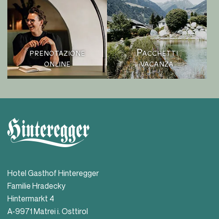
prenotazione
Pacchetti
online
vacanza
Hotel Gasthof Hinteregger
Familie Hradecky
Hintermarkt 4
A-9971 Matrei i. Osttirol